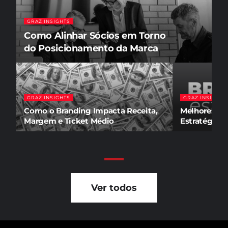
GRAZ INSIGHTS
Como Alinhar Sócios em Torno
do Posicionamento da Marca
GRAZ INSIGHTS
GRAZ INSIGHTS
Como o Branding Impacta Receita,
Melhores Co
Margem e Ticket Médio
Estratégico 
Ver todos