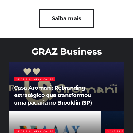
Saiba mais
GRAZ Business
GRAZ BUSINESS CASES
Casa Aromani: Rebranding
estratégico que transformou
uma padaria no Brooklin (SP)
GRAZ BUSINESS CASES
GRAZ BUSINESS